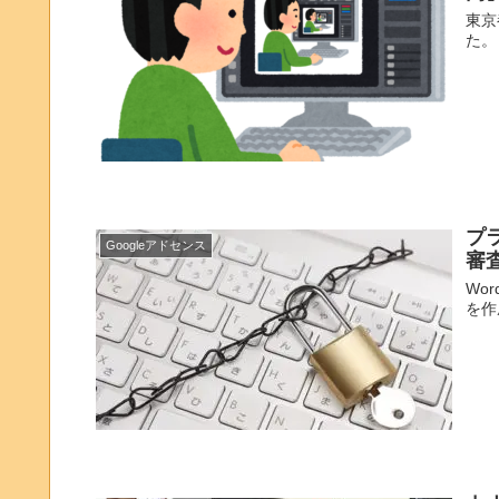
東京
た。
プ
Googleアドセンス
審
Wo
を作