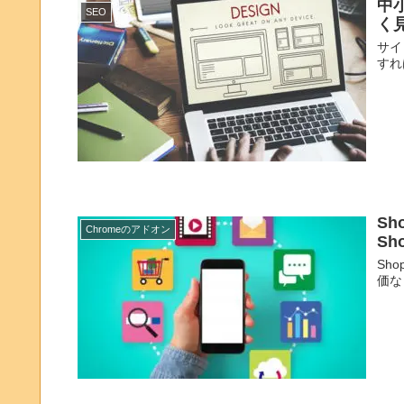
中
SEO
く
サイ
すれ
Sh
Chromeのアドオン
Sho
Sh
価な