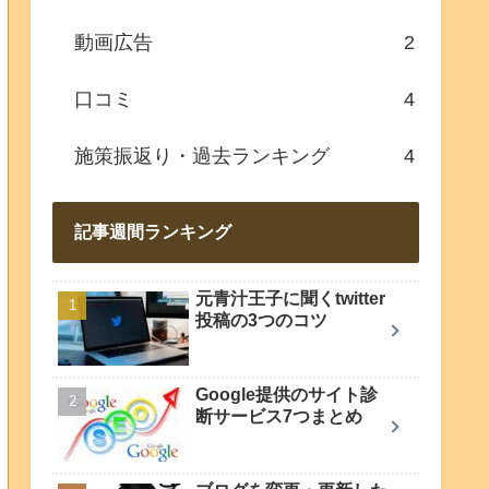
動画広告
2
口コミ
4
施策振返り・過去ランキング
4
記事週間ランキング
元青汁王子に聞くtwitter
投稿の3つのコツ
Google提供のサイト診
断サービス7つまとめ