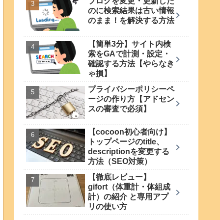
ブログを変更・更新した
のに検索結果は古い情報
のまま！を解決する方法
【簡単3分】サイト内検
索をGAで計測・設定・
確認する方法【やらなき
ゃ損】
プライバシーポリシーペ
ージの作り方【アドセン
スの審査で必須】
【cocoon初心者向け】
トップページのtitle、
descriptionを変更する
方法（SEO対策）
【徹底レビュー】
gifort（体重計・体組成
計）の紹介 と専用アプ
リの使い方