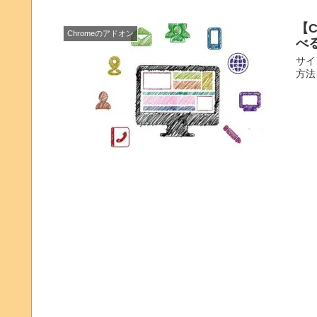
【
Chromeのアドオン
べ
サイ
方法