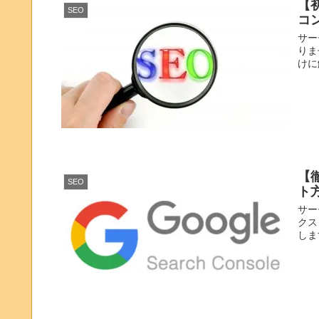
【
SEO
コ
サー
りま
けに
【
SEO
ト
サー
クス
しま