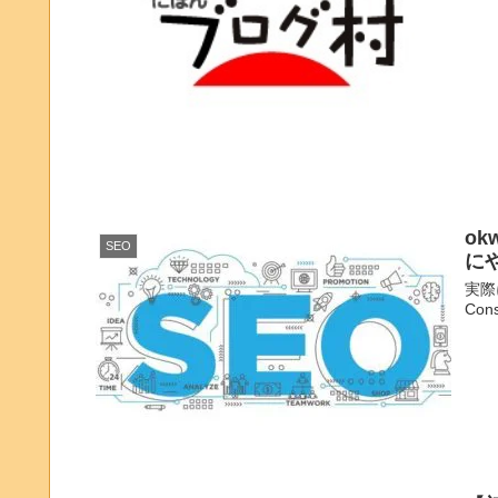
o
SEO
に
実際
Con