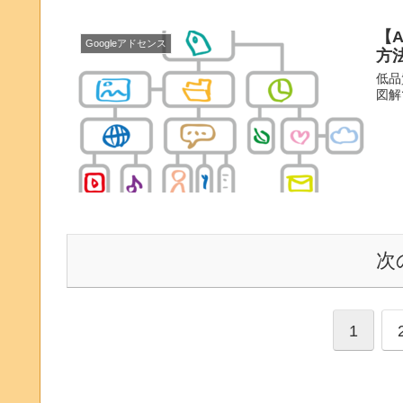
【
Googleアドセンス
方法
低品
図解
次
1