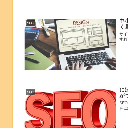
中
SEO
く
サイ
すれ
に
SEO
が
SE
をご