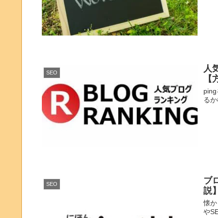
人
SEO
【
pi
るか
ブ
SEO
説
懐か
やS