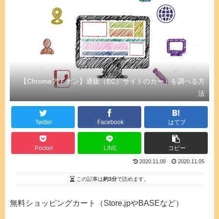
【Chromeアドオン】通販（EC）サイトのカートを調べる方
法
Twitter
Facebook
はてブ
Pocket
LINE
コピー
2020.11.09
2020.11.05
この記事は
約3分
で読めます。
無料ショッピングカート（Store.jpやBASEなど）