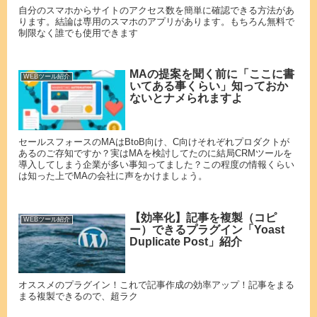
自分のスマホからサイトのアクセス数を簡単に確認できる方法があ
ります。結論は専用のスマホのアプリがあります。もちろん無料で
制限なく誰でも使用できます
MAの提案を聞く前に「ここに書
WEBツール紹介
いてある事くらい」知っておか
ないとナメられますよ
セールスフォースのMAはBtoB向け、C向けそれぞれプロダクトが
あるのご存知ですか？実はMAを検討してたのに結局CRMツールを
導入してしまう企業が多い事知ってました？この程度の情報くらい
は知った上でMAの会社に声をかけましょう。
【効率化】記事を複製（コピ
WEBツール紹介
ー）できるプラグイン「Yoast
Duplicate Post」紹介
オススメのプラグイン！これで記事作成の効率アップ！記事をまる
まる複製できるので、超ラク