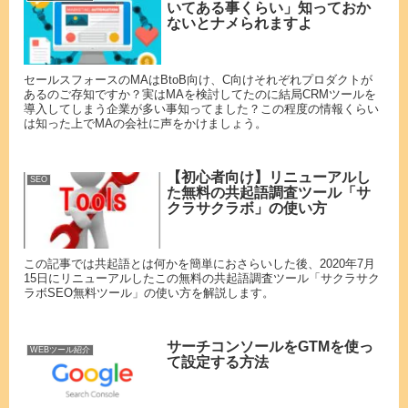
いてある事くらい」知っておか
ないとナメられますよ
セールスフォースのMAはBtoB向け、C向けそれぞれプロダクトが
あるのご存知ですか？実はMAを検討してたのに結局CRMツールを
導入してしまう企業が多い事知ってました？この程度の情報くらい
は知った上でMAの会社に声をかけましょう。
【初心者向け】リニューアルし
SEO
た無料の共起語調査ツール「サ
クラサクラボ」の使い方
この記事では共起語とは何かを簡単におさらいした後、2020年7月
15日にリニューアルしたこの無料の共起語調査ツール「サクラサク
ラボSEO無料ツール」の使い方を解説します。
サーチコンソールをGTMを使っ
WEBツール紹介
て設定する方法